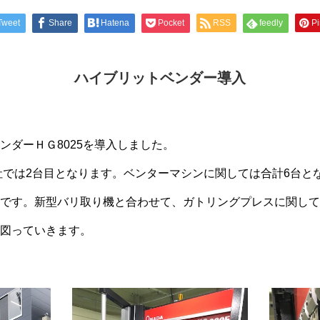
Tweet
Share
Hatena
Pocket
RSS
feedly
Pi
ハイブリットベンダー導入
ンダーＨＧ8025を導入しました。
弊社では2台目となります。ベンターマシンに関しては合計6台と
です。新型バリ取り機と合わせて、ガトリングプレスに関して
図っていきます。