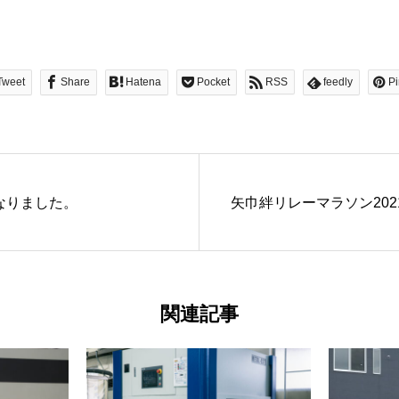
Tweet
Share
Hatena
Pocket
RSS
feedly
Pi
なりました。
矢巾絆リレーマラソン202
関連記事