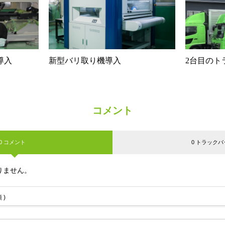
導入
新型バリ取り機導入
2台目のト
コメント
0 コメント
0 トラックバ
りません。
 )