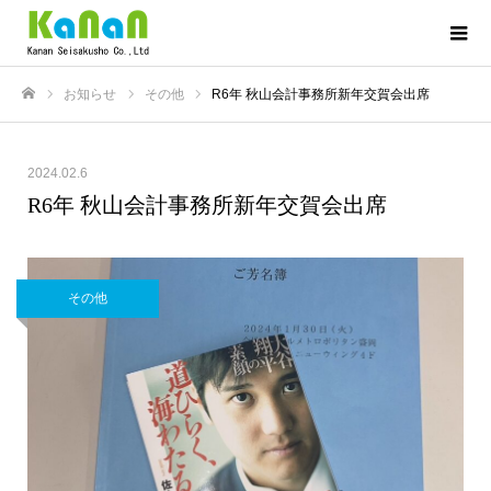
お知らせ
その他
R6年 秋山会計事務所新年交賀会出席
ホーム
2024.02.6
R6年 秋山会計事務所新年交賀会出席
その他